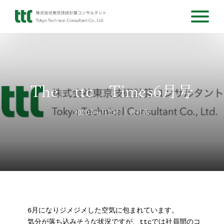
The ttc Times6月号
2020年6月23日
会社報
6月になりジメジメした空気に包まれています。

気分が落ち込みそうな状況ですが、ttcでは社員間のコミュ