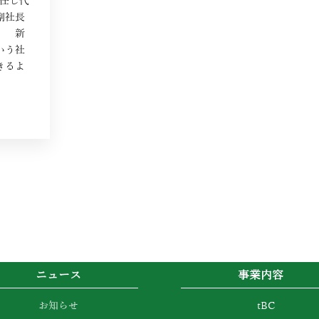
退任し代
副社長
。 新
いう社
きるよ
ニュース
事業内容
お知らせ
tBC