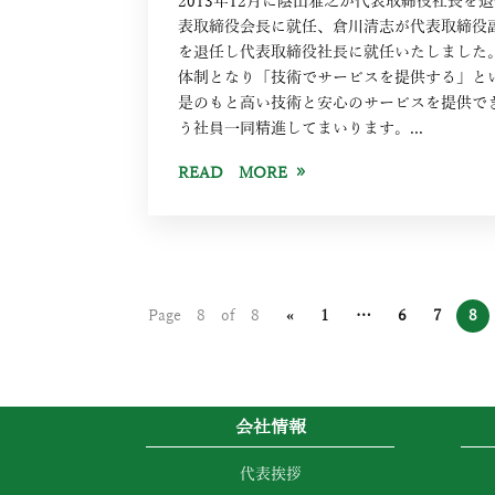
2013年12月に陰山雅之が代表取締役社長を
表取締役会長に就任、倉川清志が代表取締役
を退任し代表取締役社長に就任いたしました
体制となり「技術でサービスを提供する」と
是のもと高い技術と安心のサービスを提供で
う社員一同精進してまいります。...
READ MORE
Page 8 of 8
«
1
…
6
7
8
会社情報
代表挨拶