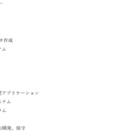
タ作成
テム
認アプリケーション
ステム
ラム
の開発、保守