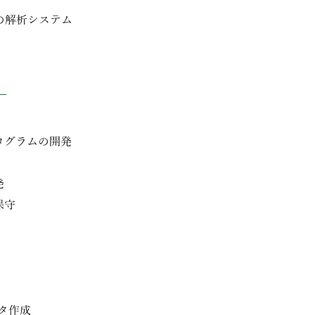
の解析システム
ログラムの開発
発
保守
タ作成