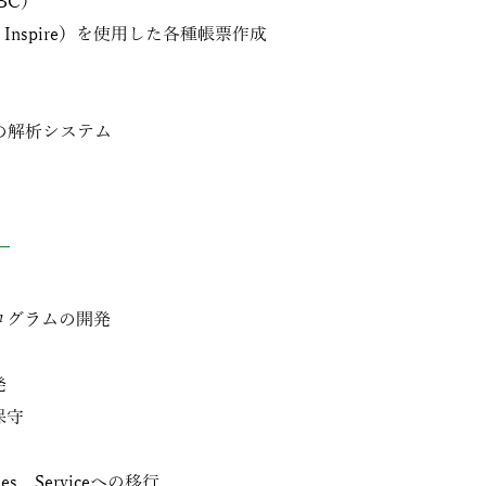
BC）
t Inspire）を使用した各種帳票作成
の解析システム
ログラムの開発
発
保守
s Serviceへの移行