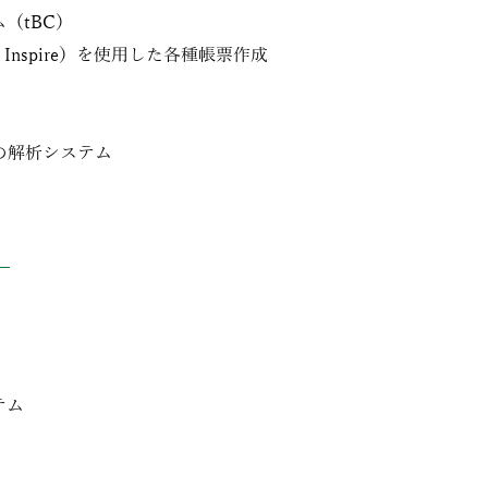
（tBC）
t Inspire）を使用した各種帳票作成
の解析システム
テム