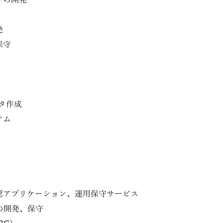
リの開発
発
保守
タ作成
テム
認アプリケーション、運用保守サービス
の開発、保守