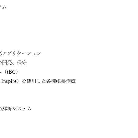
テム
認アプリケーション
の開発、保守
（tBC）
t Inspire）を使用した各種帳票作成
の解析システム