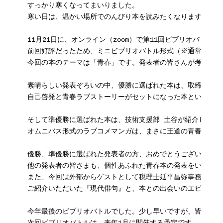
すっかり寒くなってまいりました。

寒い日は、温かい場所でのんびり本を読みたくなりますね。

11月21日に、オンライン（zoom）で第11回ビブリオバトルを
前回好評だったため、ミニビブリオバトル形式（※通常は発表
今回の本のテーマは「青春」です。発表者の皆さんが考える青
素晴らしい発表ぞろいの中、優勝に選ばれた本は、取締役執行
自己啓発と青春ラブストーリーがセットになった本ということ
そして準優勝に選ばれた本は、技術支援部 土谷が紹介した『徒
オムニバス形式のラブコメマンガは、まさに王道の青春でした
優勝、準優勝に選ばれた発表者の方、おめでとうございます。

他の発表者の皆さまも、個性あふれた青春本の発表をいただき
また、今回は外部からゲストとして税理士延平昌弥事務所の延
ご紹介いただいた『現代俳句』と、本との出会いのエピソード
今年最後のビブリオバトルでした。少し早いですが、皆さま良