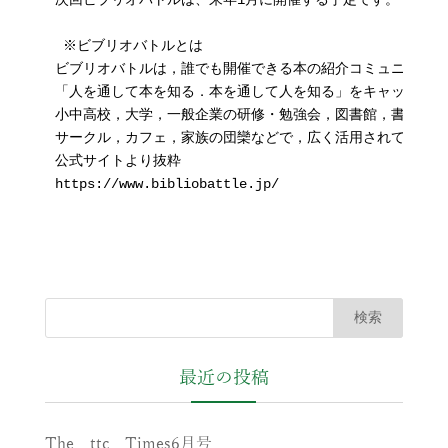
次回ビブリオバトルは、来年1月に開催する予定です。

 ※ビブリオバトルとは

ビブリオバトルは，誰でも開催できる本の紹介コミュニケーシ
「人を通して本を知る．本を通して人を知る」をキャッチコピ
小中高校，大学，一般企業の研修・勉強会，図書館，書店，

サークル，カフェ，家族の団欒などで，広く活用されています！
公式サイトより抜粋

https://www.bibliobattle.jp/  
最近の投稿
The ttc Times6月号