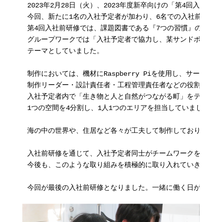
2023年2月28日（火）、2023年度新卒向けの「第4回入社前
今回、新たに1名の入社予定者が加わり、6名での入社前研修と
第4回入社前研修では、課題図書である『7つの習慣』の読み合
グループワークでは「入社予定者で協力し、某サンドボックス
テーマとしていました。

制作においては、機材にRaspberry Piを使用し、サーバー
制作リーダー・設計責任者・工程管理責任者などの役割を決め
入社予定者内で「生き物と人と自然がつながる町」をテーマに
1つの空間を4分割し、1人1つのエリアを担当していました。

海の中の世界や、住居など各々が工夫して制作しており、最後
入社前研修を通じて、入社予定者同士がチームワークを学びtt
今後も、このような取り組みを積極的に取り入れていきます。

今回が最後の入社前研修となりました。一緒に働く日が今から