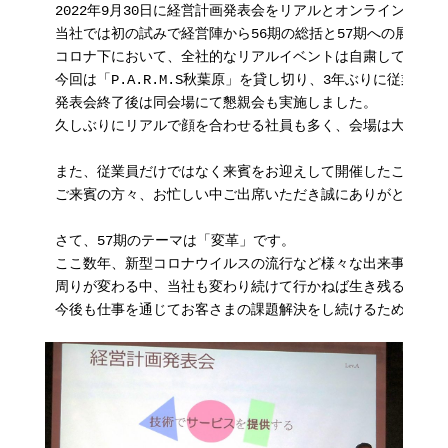
2022年9月30日に経営計画発表会をリアルとオンラインのハ
当社では初の試みで経営陣から56期の総括と57期への展望を共
コロナ下において、全社的なリアルイベントは自粛してまいり
今回は「P.A.R.M.S秋葉原」を貸し切り、3年ぶりに従業員
発表会終了後は同会場にて懇親会も実施しました。

久しぶりにリアルで顔を合わせる社員も多く、会場は大いに盛
また、従業員だけではなく来賓をお迎えして開催したことも特
ご来賓の方々、お忙しい中ご出席いただき誠にありがとうござ
さて、57期のテーマは「変革」です。

ここ数年、新型コロナウイルスの流行など様々な出来事があり
周りが変わる中、当社も変わり続けて行かねば生き残ることは